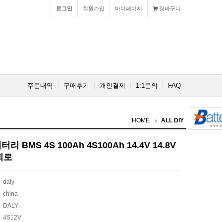
로그인
회원가입
마이페이지
장바구니
주문내역
구매후기
개인결제
1:1문의
FAQ
HOME
ALL DIY
 BMS 4S 100Ah 4S100Ah 14.4V 14.8V
호회로
daly
china
DALY
4S12V