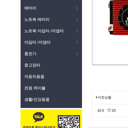
배터리
노트북 배터리
노트북 아답타 /어댑터
아답타 /어댑터
충전기
중고장터
자동차용품
전원 케이블
이전상품
생활/건강용품
0
20