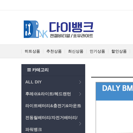
히트상품
추천상품
최신상품
인기상품
할인상품
카테고리
ALL DIY
후레쉬&라이트/헤드랜턴
라이트배터리&충전기&마운트
전동릴배터리/자전거배터리/
파워뱅크