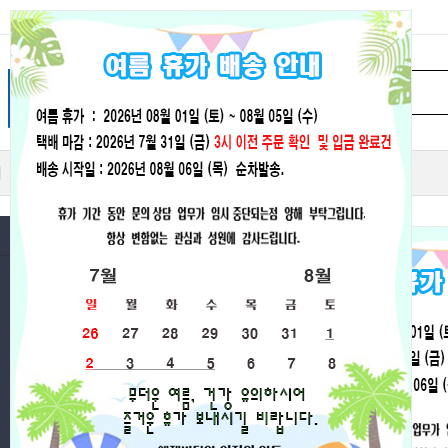
히트상품
추천상품
최신상품
인기상품
할인상품
카테고리
개인정보처
ALL DIY
후레쉬&라이트/헤드랜턴
"(주)엔젤
라이트배터리&충전기&마운트
"정보통신망
전동릴배터리/자전거배터리/
회사는 개
파워뱅크