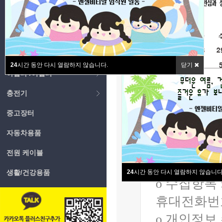
가 어떠한 
배터리
떠한 조치가
노트북 배터리
회사는 개
노트북 아답타 /어댑터
별공지)을 
24
시간 동안 다시 열람하지 않습니다.
닫기
아답타 /어댑터
ο 본 방침은 
충전기
중고장터
■ 수집하는
자동차용품
회사는 회원
전원 케이블
를 수집하고
생활/건강용품
24
시간 동안 다시 열람하지 않습니다
ο 수집항목 
휴대전화번호
ο 개인정보