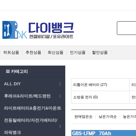
히트상품
추천상품
최신상품
인기상품
할인상품
카테고리
ALL DIY
리튬이온 배터리 (27)
리
후레쉬&라이트/헤드랜턴
소방용 전지 (0)
전
라이트배터리&충전기&마운트
판매많은순
낮은가격순
높은가
전동릴배터리/자전거배터리/
파워뱅크