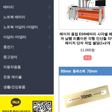
배터리
노트북 배터리
노트북 아답타 /어댑터
레이저 용접 ESS배터리 사각셀 
아답타 /어댑터
저 납땜 리튬이온 각형 인산철 각
레이저 단자 작업 셀당(1x2개
충전기
11,000원
중고장터
추천
자동차용품
전원 케이블
생활/건강용품