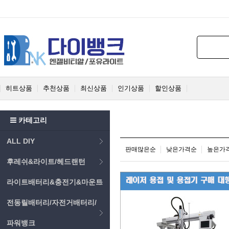
히트상품
추천상품
최신상품
인기상품
할인상품
카테고리
ALL DIY
판매많은순
낮은가격순
높은가
후레쉬&라이트/헤드랜턴
라이트배터리&충전기&마운트
전동릴배터리/자전거배터리/
파워뱅크