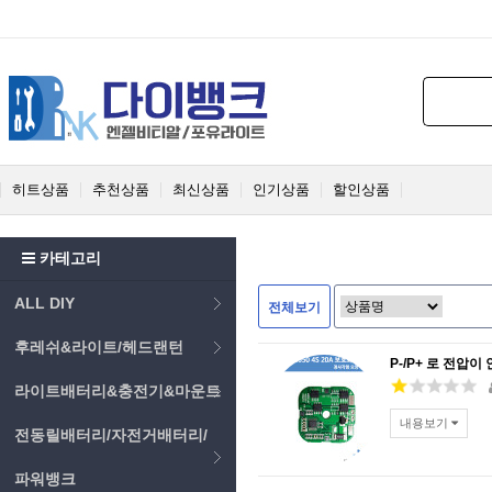
히트상품
추천상품
최신상품
인기상품
할인상품
카테고리
ALL DIY
전체보기
후레쉬&라이트/헤드랜턴
P-/P+ 로 전압이
라이트배터리&충전기&마운트
내용보기
전동릴배터리/자전거배터리/
파워뱅크