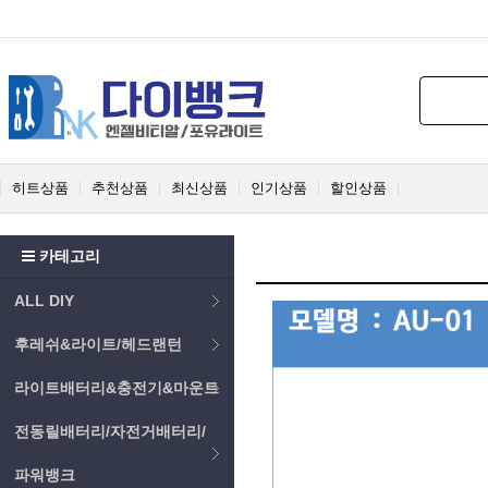
히트상품
추천상품
최신상품
인기상품
할인상품
카테고리
ALL DIY
후레쉬&라이트/헤드랜턴
라이트배터리&충전기&마운트
전동릴배터리/자전거배터리/
파워뱅크