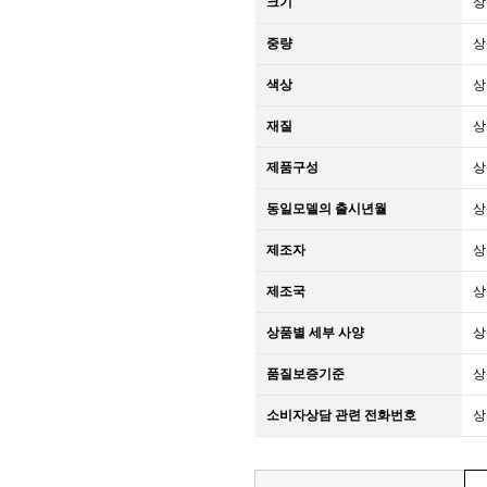
크기
상
중량
상
색상
상
재질
상
제품구성
상
동일모델의 출시년월
상
제조자
상
제조국
상
상품별 세부 사양
상
품질보증기준
상
소비자상담 관련 전화번호
상