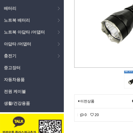
배터리
노트북 배터리
노트북 아답타 /어댑터
아답타 /어댑터
충전기
중고장터
자동차용품
전원 케이블
이전상품
생활/건강용품
0
20